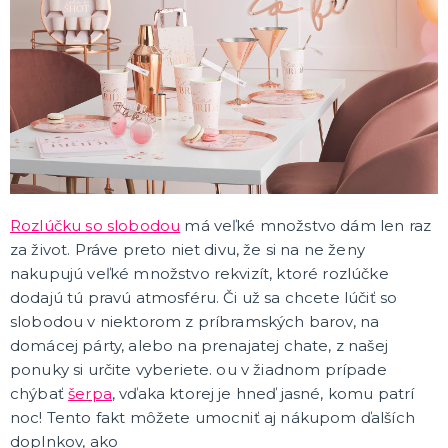
KARNEVALOVÉ DOPLNKY
Korzety
Doplnky podľa udalosti
Doplnky podľa témy
Parochne
Kontaktné šošovky a riasy
Make-up
Masky a škrabošky na tvár
Pančuchy
Korunky a čelenky
Klobúky
Krídla
Párty okuliare
Boa
Rukavice
Motýliky, kravaty, traky
Putá
Paličky a žezlá
Plášte
Šperky
Šatky
Sady doplnkov ku kostýmom
Sukienky
Nosy, fúzy a fúzy
Zbrane, brnenia a helmy
Erotické doplnky
Ostatné karnevalové doplnky
ĎALŠIE KATEGÓRIE
BALÓNIKY A HÉLIUM
Balóniky
Licencované balóniky z rozprávok a filmov
Hélium do balónikov
Rozlúčku so slobodou
má veľké množstvo dám len raz
Príslušenstvo pre balóniky
ĎALŠIE KATEGÓRIE
za život. Práve preto niet divu, že si na ne ženy
nakupujú veľké množstvo rekvizít, ktoré rozlúčke
DEKORÁCIA, VÝZDOBA A STOLOVANIE
dodajú tú pravú atmosféru. Či už sa chcete lúčiť so
Výzdoba a dekorácia v priestore
slobodou v niektorom z príbramských barov, na
Stolovanie a dekorácia
domácej párty, alebo na prenajatej chate, z našej
EKO produkty
ponuky si určite vyberiete. ou v žiadnom prípade
Drevené produkty
Ostatné dekorácie
ĎALŠIE KATEGÓRIE
chýbať
šerpa
, vďaka ktorej je hneď jasné, komu patrí
noc! Tento fakt môžete umocniť aj nákupom ďalších
PÁRTY DOPLNKY
doplnkov, ako
Konfety a serpentíny