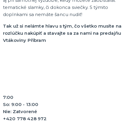
aj pri samotnej výzdobe, kedy môžete zaobstarať
tematické slamky, či dokonca sviečky. S týmito
doplnkami sa nemáte šancu nudiť!
Tak už si nelámte hlavu s tým, čo všetko musíte na
rozlúčku nakúpiť a stavajte sa za nami na predajňu
Vtákoviny Příbram
7:00
So: 9:00 - 13:00
Nie: Zatvorené
+420 778 428 972