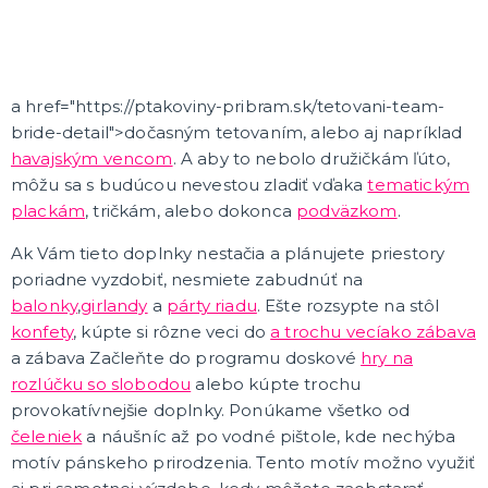
Tematické párty
Párty a oslavy podľa typu
Detská párty
Maturitné plesy
Plesová sezóna 2025
Baby shower, narodenie bábätka
Narodeninové jubileá
Narodeninová oslava
Výročie svadby
Tematické detské párty
Tematické párty pre dospelých
Párty a oslavy podľa farieb
ĎALŠIE KATEGÓRIE
a href="https://ptakoviny-pribram.sk/tetovani-team-
bride-detail">dočasným tetovaním, alebo aj napríklad
havajským vencom
. A aby to nebolo družičkám ľúto,
môžu sa s budúcou nevestou zladiť vďaka
tematickým
plackám
, tričkám, alebo dokonca
podväzkom
.
Ak Vám tieto doplnky nestačia a plánujete priestory
poriadne vyzdobiť, nesmiete zabudnúť na
balonky
,
girlandy
a
párty riadu
. Ešte rozsypte na stôl
konfety
, kúpte si rôzne veci do
a trochu vecí
ako zábava
a zábava Začleňte do programu doskové
hry na
rozlúčku so slobodou
alebo kúpte trochu
provokatívnejšie doplnky. Ponúkame všetko od
čeleniek
a náušníc až po vodné pištole, kde nechýba
motív pánskeho prirodzenia. Tento motív možno využiť