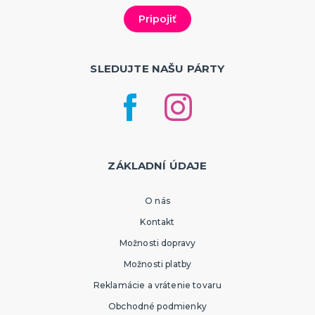
Tematické párty
Párty a oslavy podľa typu
Detská párty
Maturitné plesy
Plesová sezóna 2025
Baby shower, narodenie bábätka
Narodeninové jubileá
Narodeninová oslava
Výročie svadby
Tematické detské párty
Tematické párty pre dospelých
Párty a oslavy podľa farieb
ĎALŠIE KATEGÓRIE
SLEDUJTE NAŠU PÁRTY
ZÁKLADNÍ ÚDAJE
O nás
Kontakt
Možnosti dopravy
Možnosti platby
Reklamácie a vrátenie tovaru
Obchodné podmienky