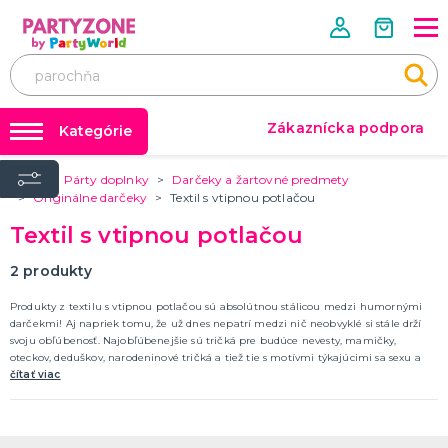
Zákaznícka podpora
Kategórie
Úvod
Párty doplnky
Darčeky a žartovné predmety
✨ Rozlúčka so slobodou ✨
🎭 OSLAVUJEME CELOROČNE
Originálne darčeky
Textil s vtipnou potlačou
Svätý Valentín
Tabuľka veľkostí
Textil s vtipnou potlačou
Fašiangy a karnevaly
Karnevalové doplnky
Medzinárodný deň žien (MDŽ)
2
produkty
Deň svätého Patrika
Deň učiteľov
Veľká noc
Pálenie čarodejníc
1. máj sviatok zamilovaných
Majstrovstvá sveta
Deň matiek
Deň otcov
Koniec školského roka
Oktoberfest
Halloween
Mikuláš, čert a anjel
Mikuláš
Vianoce
Silvester
ĎALŠIE KATEGÓRIE
Balóniky a hélium
Produkty z textilu s vtipnou potlačou sú absolútnou stálicou medzi humornými
Párty doplnky
darčekmi! Aj napriek tomu, že už dnes nepatrí medzi nič neobvyklé si stále drží
KARNEVALOVÉ KOSTÝMY
svoju obľúbenosť. Najobľúbenejšie sú tričká pre budúce nevesty, mamičky,
Dekorácia a výzdoba
Korzety
oteckov, deduškov, narodeninové tričká a tiež tie s motívmi týkajúcimi sa sexu a
Určené pre
alkoholu.
čítať viac
Kostýmy podľa udalosti
Kostýmy podľa tém
Kostýmy filmových a rozprávkových postáv,
Kostýmy desaťročia
Kostýmy zvierat a zvieracích maskotov
Strašidelné kostýmy
Kostýmy podľa povolania
Erotická bielizeň a kostýmy
ĎALŠIE KATEGÓRIE
superhrdinov