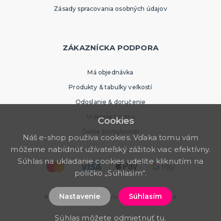
Zásady spracovania osobných údajov
ZÁKAZNÍCKA PODPORA
Má objednávka
Produkty & tabuľky veľkostí
Odoslanie & doručenie
Vrátenie tovaru
Cookies
Ďalšie pochybnosti
Náš e-shop používa cookies. Vďaka tomu vám
môžeme nabídnúť užívateľský zážitok viac efektívny.
Súhlas na ukladanie cookies udelíte kliknutím na
políčko „Súhlasím“.
Nastavenie
Súhlasím
© 2026 PartyWorld SK. Všetky práva vyhradené
Súhlas môžete odmietnuť
tu
.