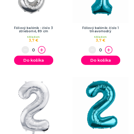
Fóliový balónik - číslo 3
Fóliový balónik: číslo 1
strieborné, 89 cm
tmavomodrý
Skladom
Skladom
3,7 €
3,7 €
Do košíka
Do košíka