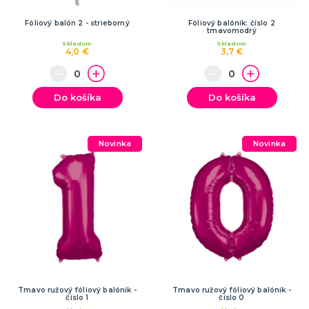
Fóliový balón 2 - strieborný
Fóliový balónik: číslo 2
tmavomodrý
Skladom
Skladom
4,0 €
3,7 €
Do košíka
Do košíka
Novinka
Novinka
Tmavo ružový fóliový balónik -
Tmavo ružový fóliový balónik -
číslo 1
číslo 0