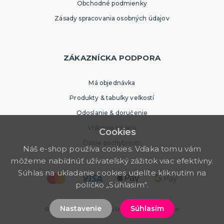
Obchodné podmienky
Zásady spracovania osobných údajov
ZÁKAZNÍCKA PODPORA
Má objednávka
Produkty & tabuľky veľkostí
Odoslanie & doručenie
Vrátenie tovaru
Cookies
Ďalšie pochybnosti
Náš e-shop používa cookies. Vďaka tomu vám
môžeme nabídnúť užívateľský zážitok viac efektívny.
Súhlas na ukladanie cookies udelíte kliknutím na
políčko „Súhlasím“.
Nastavenie
Súhlasím
© 2026 PartyWorld SK. Všetky práva vyhradené