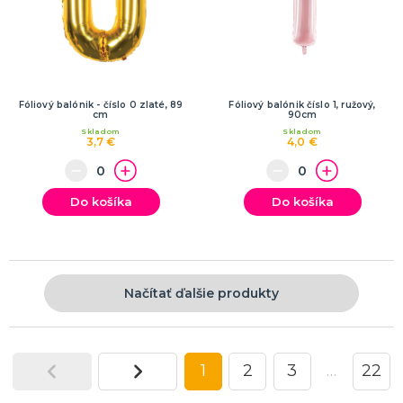
Fóliový balónik - číslo 0 zlaté, 89
Fóliový balónik číslo 1, ružový,
cm
90cm
Skladom
Skladom
3,7 €
4,0 €
Do košíka
Do košíka
Načítať ďalšie produkty
1
2
3
…
22