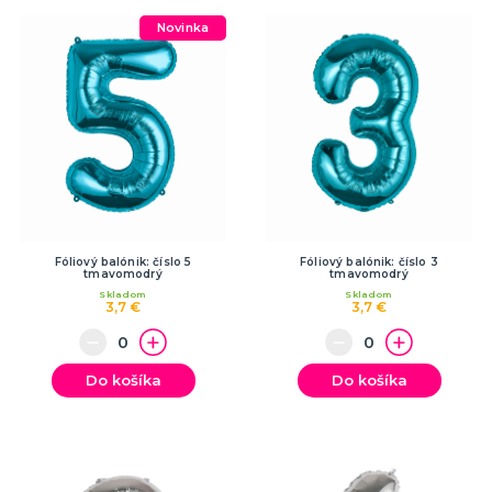
Novinka
Fóliový balónik: číslo 5
Fóliový balónik: číslo 3
tmavomodrý
tmavomodrý
Skladom
Skladom
3,7 €
3,7 €
Do košíka
Do košíka