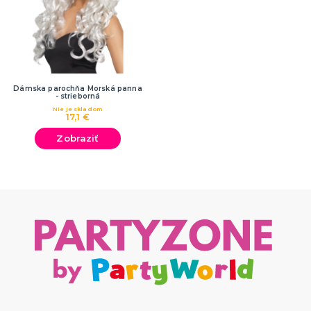
Dámska parochňa Morská panna
- strieborná
Nie je skladom
17,1 €
Zobraziť