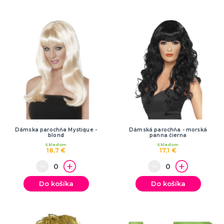
Dámska parochňa Mystique -
Dámská parochňa - morská
blond
panna čierna
Skladom
Skladom
18,7 €
17,1 €
Do košíka
Do košíka