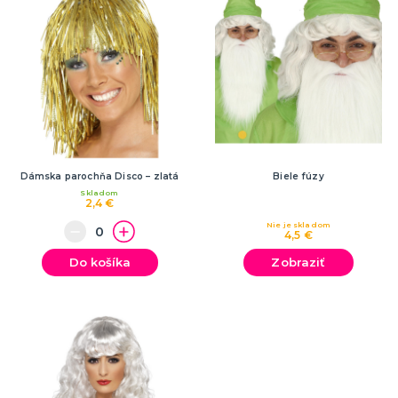
Dámska parochňa Disco – zlatá
Biele fúzy
Skladom
2,4 €
Nie je skladom
4,5 €
Do košíka
Zobraziť