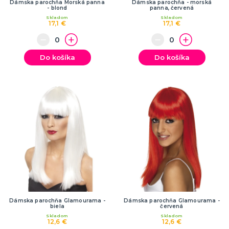
Dámska parochňa Morská panna
Dámska parochňa - morská
- blond
panna, červená
Skladom
Skladom
17,1 €
17,1 €
Do košíka
Do košíka
Dámska parochňa Glamourama -
Dámska parochňa Glamourama -
biela
červená
Skladom
Skladom
12,6 €
12,6 €