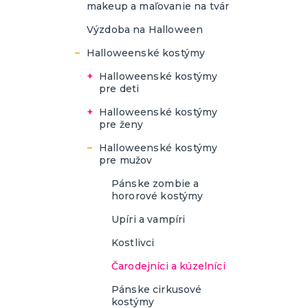
deti
makeup a maľovanie na tvár
Masky pre dospelých
Výzdoba na Halloween
Halloweenské kostýmy
Halloweenské kostýmy
pre deti
Halloweenske kostýmy
Halloweenské kostýmy
pre dievčatá
pre ženy
Halloweenské kostýmy
Dámske zombie a
Halloweenské kostýmy
pre chlapcov
hororové kostýmy
pre mužov
Upírky a vampírky
Pánske zombie a
hororové kostýmy
Kostlivky
Upíri a vampíri
Čarodejnícke kostýmy
Kostlivci
Dámske cirkusové
kostýmy
Čarodejníci a kúzelníci
Dámske filmové a
Pánske cirkusové
seriálové postavy
kostýmy