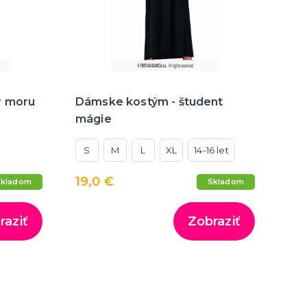
r moru
Dámske kostým - študent
mágie
S
M
L
XL
14-16 let
19,0 €
Skladom
Skladom
raziť
Zobraziť