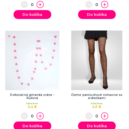
Do košíka
Do košíka
Dekoračná girlanda srdce -
Čierne pančuchové nohavice so
Ružová
srdiečkami
Skladom
Skladom
2,4 €
4,5 €
Do košíka
Do košíka