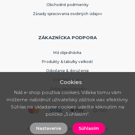
Obchodné podmienky
Zásady spracovania osobných údajov
ZÁKAZNÍCKA PODPORA
Má objednávka
Produkty & tabuľky veľkostí
Odoslanie & doručenie
Vrátenie tovaru
Cookies
Ďalšie pochybnosti
Náš e-shop používa cookies. Vďaka tomu vám
môžeme nabídnúť užívateľský zážitok viac efektívny.
Súhlas na ukladanie cookies udelíte kliknutím na
políčko „Súhlasím“.
Nastavenie
Súhlasím
© 2026 PartyWorld SK. Všetky práva vyhradené