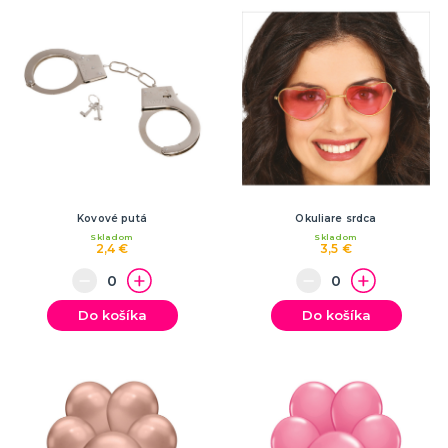
Kovové putá
Okuliare srdca
Skladom
Skladom
2,4 €
3,5 €
Do košíka
Do košíka