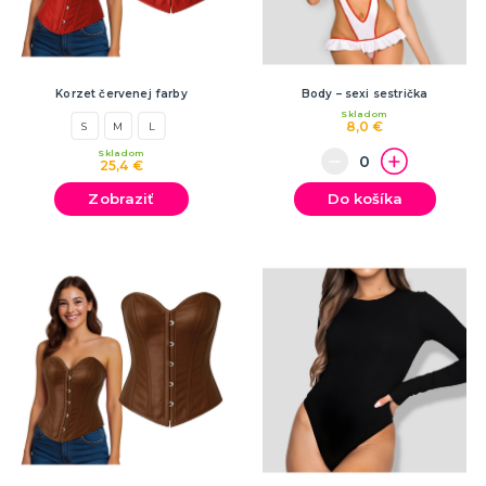
Korzet červenej farby
Body – sexi sestrička
Skladom
8,0 €
S
M
L
Skladom
25,4 €
Zobraziť
Do košíka