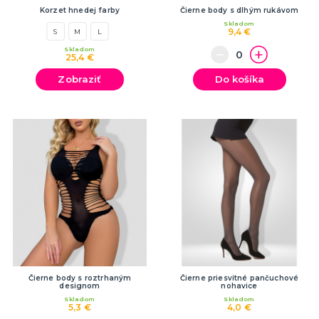
Korzet hnedej farby
Čierne body s dlhým rukávom
Skladom
9,4 €
S
M
L
Skladom
25,4 €
Zobraziť
Do košíka
Čierne body s roztrhaným
Čierne priesvitné pančuchové
designom
nohavice
Skladom
Skladom
5,3 €
4,0 €