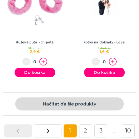
Ružové putá - chlpaté
Fotky na doklady - Love
Skladom
Skladom
2,9 €
1,6 €
Do košíka
Do košíka
Načítať ďalšie produkty
1
2
3
…
10