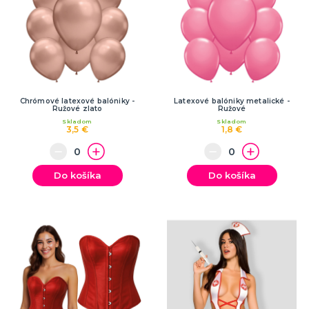
Chrómové latexové balóniky -
Latexové balóniky metalické -
Ružové zlato
Ružové
Skladom
Skladom
3,5 €
1,8 €
Do košíka
Do košíka