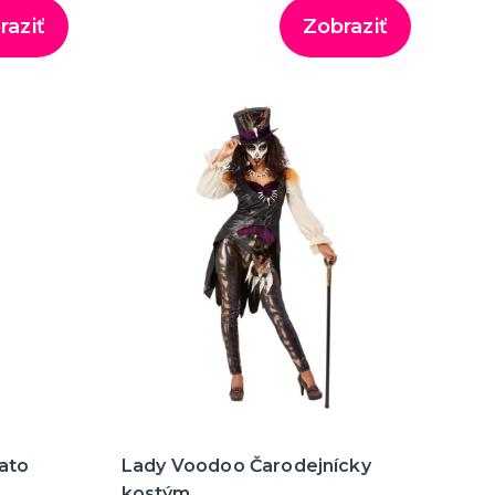
raziť
Zobraziť
lato
Lady Voodoo Čarodejnícky
kostým