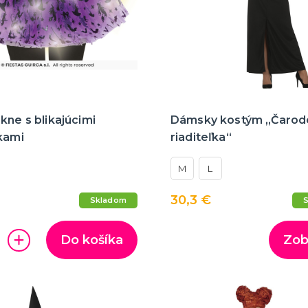
kne s blikajúcimi
Dámsky kostým „Čarode
kami
riaditeľka“
M
L
30,3 €
Skladom
Do košíka
Zob