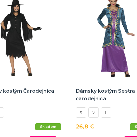
 kostým Čarodejnica
Dámsky kostým Sestra
čarodejnica
S
M
L
26,8 €
Skladom