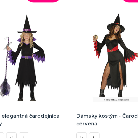
 elegantná čarodejnica
Dámsky kostým - Čarode
ý
červená
S
M
L
M
L