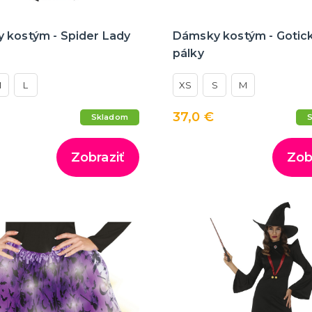
 kostým - Spider Lady
Dámsky kostým - Gotick
pálky
M
L
XS
S
M
37,0 €
Skladom
Zobraziť
Zob