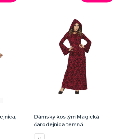
jnica,
Dámsky kostým Magická
čarodejnica temná
M