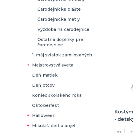
Čarodejnícke plášte
Čarodejnícke metly
Výzdoba na čarodejnice
Ostatné doplnky pre
čarodejnice
1. máj sviatok zamilovaných
Majstrovstvá sveta
Hokejové fandenie
Deň matiek
Deň otcov
Koniec školského roka
Oktoberfest
Kostým
Halloween
- detsk
Doplnky na Halloween
Mikuláš, čert a anjel
T3