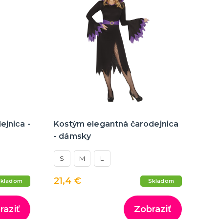
ejnica -
Kostým elegantná čarodejnica
- dámsky
S
M
L
21,4 €
Skladom
Skladom
raziť
Zobraziť