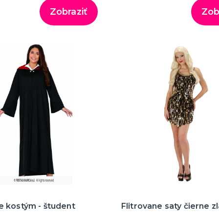
Zobraziť
Zob
 kostým - študent
Flitrovane saty čierne z