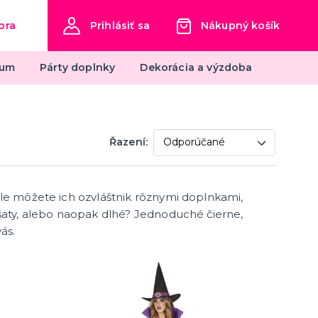
ora
Prihlásiť sa
Nákupný košík
ium
Párty doplnky
Dekorácia a výzdoba
Balóniky a hélium
Řazení:
Balóniky
Licencované balóniky z rozprávok a
filmov
ale môžete ich ozvláštnik rôznymi doplnkami,
Hélium do balónikov
om
ky
 šaty, alebo naopak dlhé? Jednoduché čierne,
ďalšie kategórie
Príslušenstvo pre balóniky
ás.
lobodou
Darčeky, balenie
Balenie darčekov
Priania