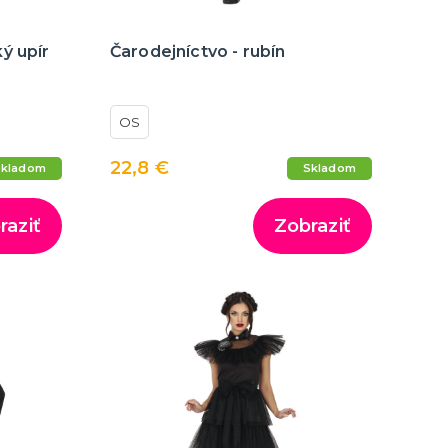
ý upír
Čarodejníctvo - rubín
OS
22,8 €
Skladom
Skladom
raziť
Zobraziť