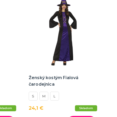
Ženský kostým Fialová
čarodejnica
S
M
L
24,1 €
Skladom
Skladom