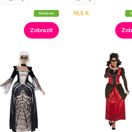
19,5 €
Skladom
Zobraziť
Zob