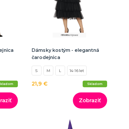
jnica
Dámsky kostým - elegantná
čarodejnica
S
M
L
14-16 let
21,9 €
Skladom
Skladom
raziť
Zobraziť