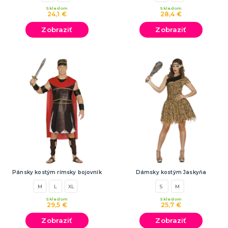
Skladom
Skladom
24,1 €
28,4 €
Zobraziť
Zobraziť
Pánsky kostým rímsky bojovník
Dámsky kostým Jaskyňa
M
L
XL
S
M
Skladom
Skladom
29,5 €
25,7 €
Zobraziť
Zobraziť