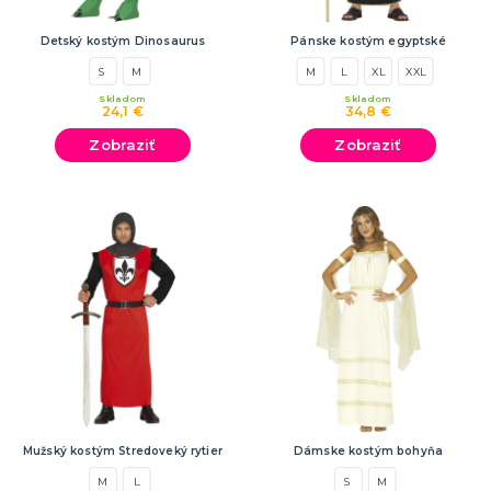
Detský kostým Dinosaurus
Pánske kostým egyptské
S
M
M
L
XL
XXL
Skladom
Skladom
24,1 €
34,8 €
Zobraziť
Zobraziť
Mužský kostým Stredoveký rytier
Dámske kostým bohyňa
M
L
S
M