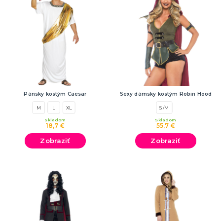
Pánsky kostým Caesar
Sexy dámsky kostým Robin Hood
M
L
XL
S/M
Skladom
Skladom
18,7 €
55,7 €
Zobraziť
Zobraziť