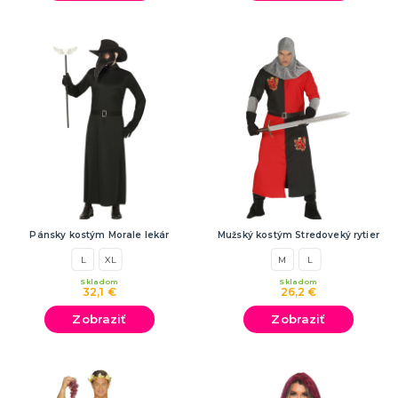
Pánsky kostým Morale lekár
Mužský kostým Stredoveký rytier
L
XL
M
L
Skladom
Skladom
32,1 €
26,2 €
Zobraziť
Zobraziť