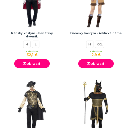
Pánsky kostým - benátsky
Dámsky kostým - Arktická dáma
dvorník
M
L
M
XXL
Skladom
Skladom
32,1 €
2,9 €
Zobraziť
Zobraziť