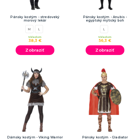
Pánsky kostým - stredoveký
Pánsky kostým - Anubis -
morový lekár
egyptský mýtický boh
M
L
L
Skladom
Skladom
38,3 €
56,3 €
Zobraziť
Zobraziť
Dámsky kostým - Viking Warrior
Pánsky kostým - Gladiator