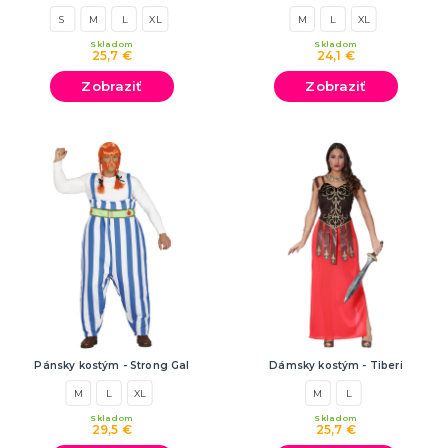
S
M
L
XL
M
L
XL
Skladom
Skladom
25,7 €
24,1 €
Zobraziť
Zobraziť
Pánsky kostým - Strong Gal
Dámsky kostým - Tiberi
M
L
XL
M
L
Skladom
Skladom
29,5 €
25,7 €