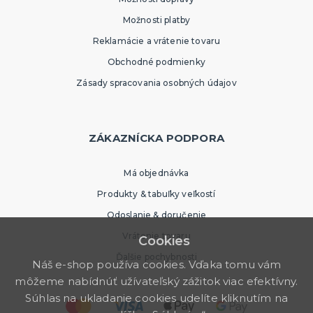
Možnosti platby
Reklamácie a vrátenie tovaru
Obchodné podmienky
Zásady spracovania osobných údajov
ZÁKAZNÍCKA PODPORA
Má objednávka
Produkty & tabuľky veľkostí
Odoslanie & doručenie
Vrátenie tovaru
Cookies
Ďalšie pochybnosti
Náš e-shop používa cookies. Vďaka tomu vám
môžeme nabídnúť užívateľský zážitok viac efektívny.
Súhlas na ukladanie cookies udelíte kliknutím na