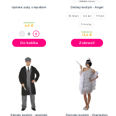
Upírske zuby s lepidlom
Detský kostým - Angel
10-12 let
5-6 let
7-9 let
Skladom
3-4 roky
4,0 €
Skladom
13,4 €
Do košíka
Zobraziť
Pánsky kostým - anglický
Dámsky kostým - Charleston,