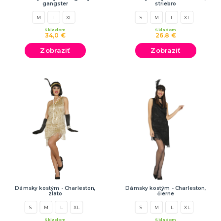
gangster
striebro
M
L
XL
S
M
L
XL
Skladom
Skladom
34,0 €
26,8 €
Zobraziť
Zobraziť
Dámsky kostým - Charleston,
Dámsky kostým - Charleston,
zlato
čierne
S
M
L
XL
S
M
L
XL
Skladom
Skladom