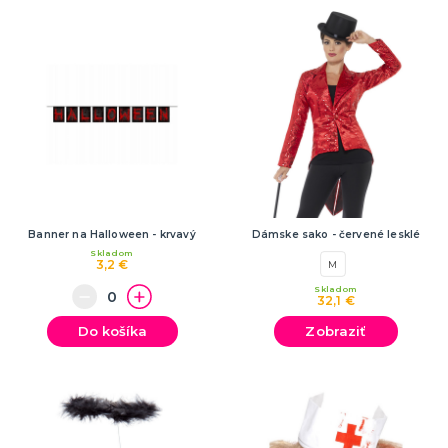
Banner na Halloween - krvavý
Dámske sako - červené lesklé
Skladom
3,2 €
M
Skladom
32,1 €
Do košíka
Zobraziť