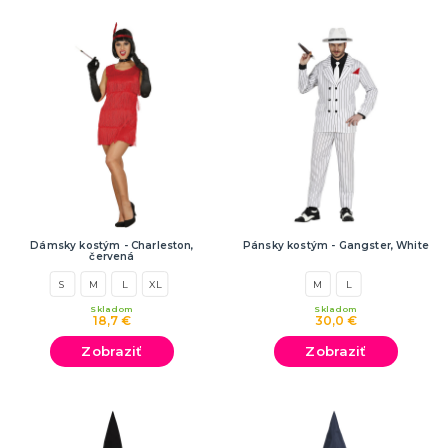
Dámsky kostým - Charleston,
Pánsky kostým - Gangster, White
červená
S
M
L
XL
M
L
Skladom
Skladom
18,7 €
30,0 €
Zobraziť
Zobraziť