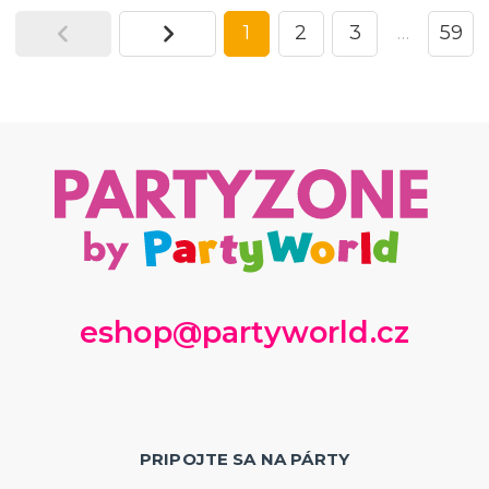
1
2
3
…
59
eshop@partyworld.cz
PRIPOJTE SA NA PÁRTY