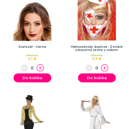
Svatozář - čierna
Halloweenský doplnok - Zombie
zdravotná sestra s rúškom
Skladom
Skladom
2,1 €
5,9 €
Do košíka
Do košíka