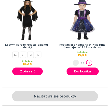
Kostým čarodejnica zo Salemu -
Kostým pre najmenších Hviezdna
detský
čarodejnica 12-18 mesiacov
Skladom
19,8 €
T3
S
M
L
Skladom
18,2 €
Zobraziť
Do košíka
Načítať ďalšie produkty