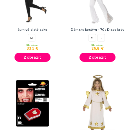
Šumivé zlaté sako
Dámsky kostým - 70s Disco lady
M
M
L
Skladom
Skladom
33,5 €
26,8 €
Zobraziť
Zobraziť