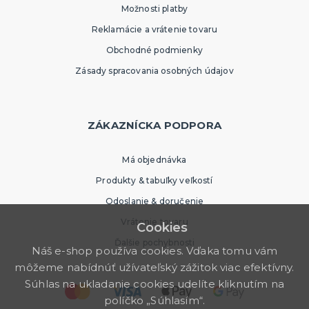
Možnosti platby
Reklamácie a vrátenie tovaru
Obchodné podmienky
Zásady spracovania osobných údajov
ZÁKAZNÍCKA PODPORA
Má objednávka
Produkty & tabuľky veľkostí
Odoslanie & doručenie
Vrátenie tovaru
Cookies
Ďalšie pochybnosti
Náš e-shop používa cookies. Vďaka tomu vám
môžeme nabídnúť užívateľský zážitok viac efektívny.
Súhlas na ukladanie cookies udelíte kliknutím na
políčko „Súhlasím“.