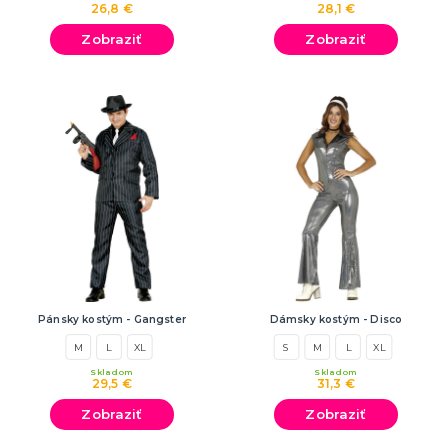
26,8 €
28,1 €
Zobraziť
Zobraziť
Pánsky kostým - Gangster
Dámsky kostým - Disco
M
L
XL
S
M
L
XL
Skladom
Skladom
29,5 €
31,3 €
Zobraziť
Zobraziť