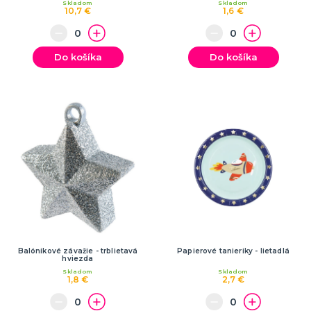
Skladom
Skladom
10,7 €
1,6 €
Do košíka
Do košíka
Balónikové závažie - trblietavá
Papierové tanieriky - lietadlá
hviezda
Skladom
Skladom
1,8 €
2,7 €