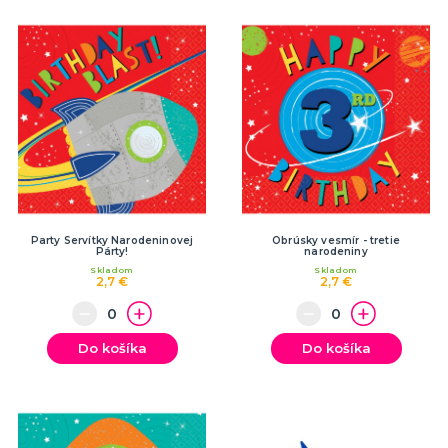
Party Servítky Narodeninovej
Obrúsky vesmír - tretie
Párty!
narodeniny
Skladom
Skladom
2,7 €
2,7 €
Do košíka
Do košíka