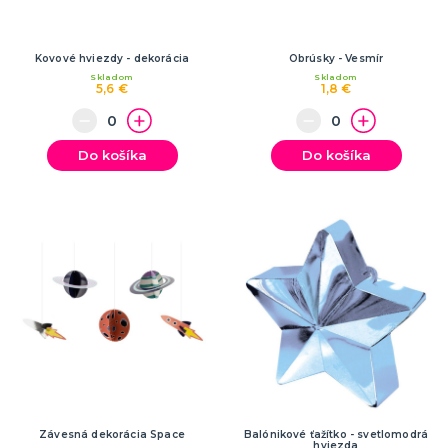
Kovové hviezdy - dekorácia
Obrúsky - Vesmír
Skladom
Skladom
5,6 €
1,8 €
Do košíka
Do košíka
Závesná dekorácia Space
Balónikové ťažítko - svetlomodrá
hviezda