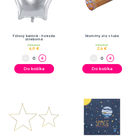
Fóliový balónik - hviezda
Vesmírny sliz v tube
strieborná
Skladom
Skladom
4,0 €
2,4 €
Do košíka
Do košíka