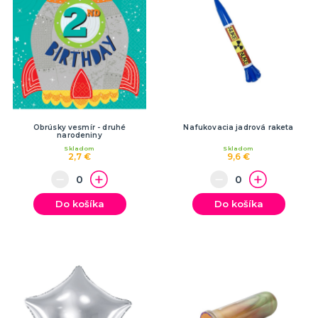
Obrúsky vesmír - druhé
Nafukovacia jadrová raketa
narodeniny
Skladom
Skladom
2,7 €
9,6 €
Do košíka
Do košíka