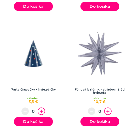
Do košíka
Do košíka
Party čiapočky - hviezdičky
Fóliový balónik - strieborná 3d
hviezda
Skladom
Skladom
3,5 €
10,7 €
Do košíka
Do košíka