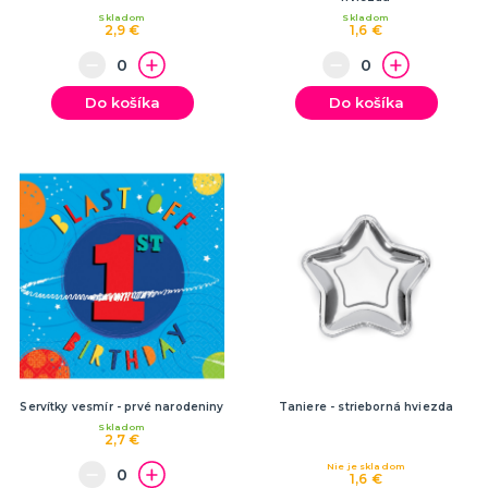
Skladom
Skladom
2,9 €
1,6 €
Do košíka
Do košíka
Servítky vesmír - prvé narodeniny
Taniere - strieborná hviezda
Skladom
2,7 €
Nie je skladom
1,6 €