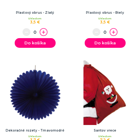
Plastový obrus - Zlatý
Plastový obrus - Biely
Skladom
Skladom
3,5 €
3,5 €
Do košíka
Do košíka
Dekoračné rozety - Tmavomodré
Santov vrece
Skladom
Skladom
3,7 €
7,2 €