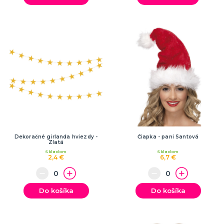
Dekoračné girlanda hviezdy -
Čiapka - pani Santová
Zlatá
Skladom
Skladom
2,4 €
6,7 €
Do košíka
Do košíka