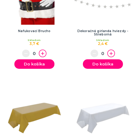
Nafukovací Brucho
Dekoračná girlanda hviezdy -
Strieborná
Skladom
Skladom
3,7 €
2,4 €
Do košíka
Do košíka