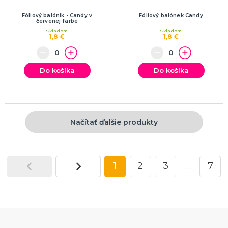
Fóliový balónik - Candy v
Fóliový balónek Candy
červenej farbe
Skladom
Skladom
1,8 €
1,8 €
Do košíka
Do košíka
Načítať ďalšie produkty
1
2
3
…
7