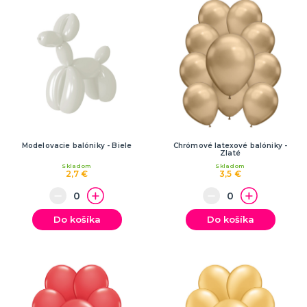
Modelovacie balóniky - Biele
Chrómové latexové balóniky -
Zlaté
Skladom
Skladom
2,7 €
3,5 €
Do košíka
Do košíka