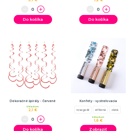
Do košíka
Do košíka
Dekoračné špirály - Červené
Konfety - vystreľovacia
Skladom
2,1 €
rosegold
stříbrná
zlatá
Skladom
1,6 €
Do košíka
Zobraziť