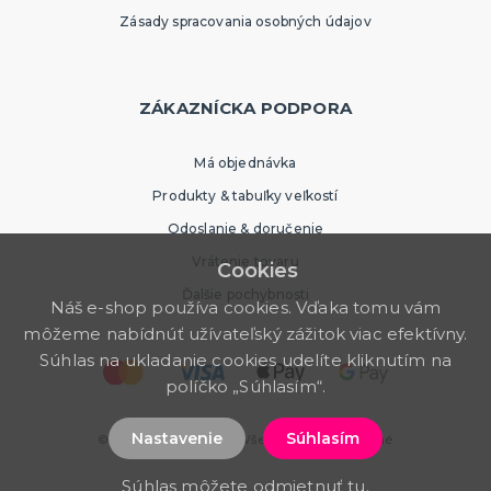
Zásady spracovania osobných údajov
ZÁKAZNÍCKA PODPORA
Má objednávka
Produkty & tabuľky veľkostí
Odoslanie & doručenie
Vrátenie tovaru
Cookies
Ďalšie pochybnosti
Náš e-shop používa cookies. Vďaka tomu vám
môžeme nabídnúť užívateľský zážitok viac efektívny.
Súhlas na ukladanie cookies udelíte kliknutím na
políčko „Súhlasím“.
Nastavenie
Súhlasím
© 2026 PartyWorld SK. Všetky práva vyhradené
Súhlas môžete odmietnuť
tu
.