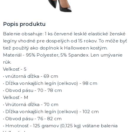
Sviečky a dekorácie torty
Frkačky
Párty čiapočky a čelenky
Šerpy
Pozvánky
Bublifuky
Lightsticky
Fotokútik - rekvizity
Nažehlovačky
ĎALŠIE KATEGÓRIE
Popis produktu
SVADBA A ROZLÚČKA SO SLOBODOU
Balenie obsahuje: 1 ks červené lesklé elastické ženské
Svadba
legíny vhodné pre dospelých od 15 rokov. To môže byť
Rozlúčka so slobodou
tiež použitý ako doplnok k Halloween kostým.
Materiál - 95% Polyester, 5% Spandex. Len umývanie
DARČEKY, BALENIE
rúk.
Balenie darčekov
Veľkosť - S
Priania
• vnútorná dĺžka - 69 cm
• Dĺžka vonkajších legín (celkovo) - 98 cm
• Obvod pásu - 70 - 78 cm
ČO EŠTE U NÁS NÁJDETE
Nažehlovačky
Veľkosť - M
Žartovné predmety
• Vnútorná dĺžka - 70 cm
Spoločenské, stolné hry
• Dĺžka vonkajších legín (celkovo) - 102 cm
Nafukovačky
Kúzelnícke triky
Vtipné ceduľky a toaleťáky
ĎALŠIE KATEGÓRIE
• Obvod pásu - 76 - 82 cm
• Hmotnosť - 125 gramov (0,125 kg) vrátane balenia
🎈 PÁRTY A OSLAVY PODĽA VÁS!