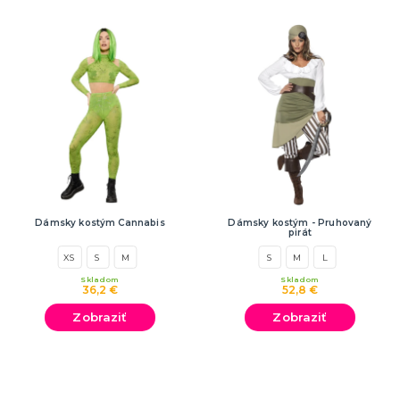
Dámsky kostým Cannabis
Dámsky kostým - Pruhovaný
pirát
XS
S
M
S
M
L
Skladom
Skladom
36,2 €
52,8 €
Zobraziť
Zobraziť