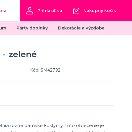
ora
Prihlásiť sa
Nákupný košík
ium
Párty doplnky
Dekorácia a výzdoba
 - zelené
Balóniky a hélium
Balóniky
Licencované balóniky z rozprávok a
Kód: SM42792
filmov
Hélium do balónikov
om
ky
ďalšie kategórie
Príslušenstvo pre balóniky
lobodou
Darčeky, balenie
Balenie darčekov
lnia rôzne dámske kostýmy. Toto oblečenie je
Priania