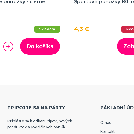
 ponožky - čierne
Športové ponožky 80. r
4,3 €
Skladom
Ned
Do košíka
Zob
PRIPOJTE SA NA PÁRTY
ZÁKLADNÍ ÚD
Prihláste sa k odberu tipov, nových
O nás
produktov a špeciálnych ponúk
Kontakt