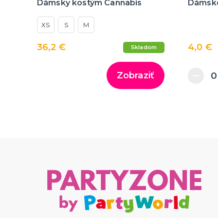
Dámsky kostým Cannabis
Dámske
XS
S
M
36,2 €
4,0 €
Skladom
Zobraziť