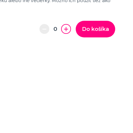
ku alebo iné večierky. Možno ich použiť tiež ako
Do košíka