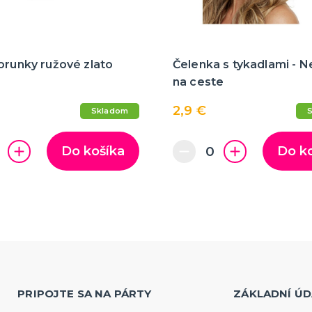
orunky ružové zlato
Čelenka s tykadlami - 
na ceste
2,9 €
Skladom
Do košíka
Do k
PRIPOJTE SA NA PÁRTY
ZÁKLADNÍ ÚD