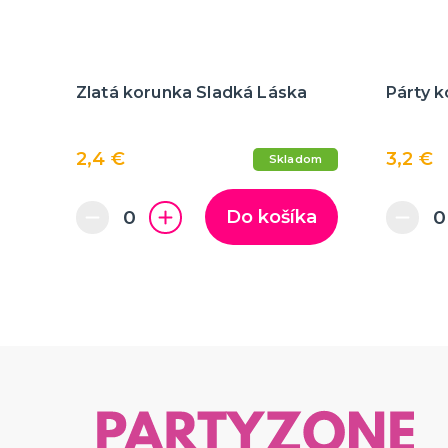
Zlatá korunka Sladká Láska
Párty k
2,4 €
3,2 €
Skladom
Do košíka