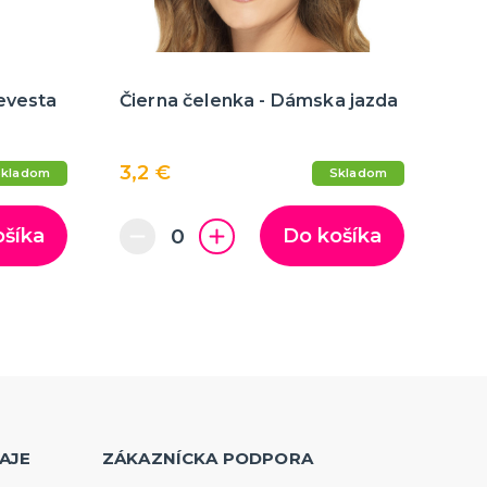
Nevesta
Čierna čelenka - Dámska jazda
3,2 €
Skladom
Skladom
ošíka
Do košíka
AJE
ZÁKAZNÍCKA PODPORA