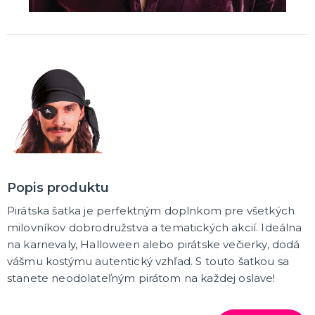
Sviečky a dekorácie torty
Frkačky
Párty čiapočky a čelenky
Šerpy
Pozvánky
Bublifuky
Lightsticky
Fotokútik - rekvizity
Nažehlovačky
ĎALŠIE KATEGÓRIE
SVADBA A ROZLÚČKA SO SLOBODOU
Svadba
Rozlúčka so slobodou
DARČEKY, BALENIE
Balenie darčekov
Priania
Popis produktu
Pirátska šatka je perfektným doplnkom pre všetkých
ČO EŠTE U NÁS NÁJDETE
milovníkov dobrodružstva a tematických akcií. Ideálna
Nažehlovačky
na karnevaly, Halloween alebo pirátske večierky, dodá
Žartovné predmety
vášmu kostýmu autentický vzhľad. S touto šatkou sa
Spoločenské, stolné hry
stanete neodolateľným pirátom na každej oslave!
Nafukovačky
Kúzelnícke triky
Vtipné ceduľky a toaleťáky
ĎALŠIE KATEGÓRIE
🎈 PÁRTY A OSLAVY PODĽA VÁS!