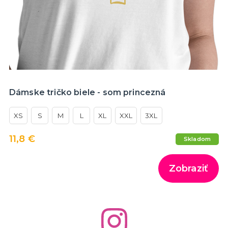
Dámske tričko biele - som princezná
XS
S
M
L
XL
XXL
3XL
11,8 €
Skladom
Zobraziť