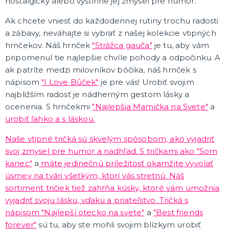
nostalgický alebo vystihne jej zmysel pre humor.
Sviečky a dekorácie torty
Ak chcete vniesť do každodennej rutiny trochu radosti
Frkačky
a zábavy, neváhajte si vybrať z našej kolekcie vtipných
Párty čiapočky a čelenky
Šerpy
Pozvánky
Bublifuky
Lightsticky
Fotokútik - rekvizity
Nažehlovačky
ĎALŠIE KATEGÓRIE
hrnčekov. Náš hrnček
"Strážca gauča"
je tu, aby vám
SVADBA A ROZLÚČKA SO SLOBODOU
pripomenul tie najlepšie chvíle pohody a odpočinku. A
Svadba
ak patríte medzi milovníkov bôčika, náš hrnček s
Rozlúčka so slobodou
nápisom
"I Love Bůček"
je pre vás! Urobiť svojim
najbližším radosť je nádherným gestom lásky a
ocenenia. S hrnčekmi
"Najlepšia Mamička na Svete"
a
DARČEKY, BALENIE
urobiť ľahko a s láskou.
Balenie darčekov
Priania
Naše vtipné tričká sú skvelým spôsobom, ako vyjadriť
svoj zmysel pre humor a nadhľad. S tričkami ako
"Som
ČO EŠTE U NÁS NÁJDETE
kanec"
a
máte jedinečnú príležitosť okamžite vyvolať
Nažehlovačky
úsmev na tvári všetkým, ktorí vás stretnú. Náš
Žartovné predmety
sortiment tričiek tiež zahŕňa kúsky, ktoré vám umožnia
Spoločenské, stolné hry
vyjadriť svoju lásku, vďaku a priateľstvo. Tričká s
Nafukovačky
Kúzelnícke triky
Vtipné ceduľky a toaleťáky
ĎALŠIE KATEGÓRIE
nápisom
"Najlepší otecko na svete"
a
"Best friends
forever"
sú tu, aby ste mohli svojim blízkym urobiť
🎈 PÁRTY A OSLAVY PODĽA VÁS!