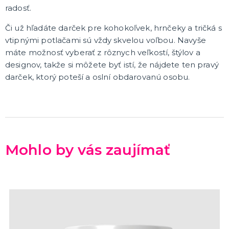
radosť.
Tematické párty
Párty a oslavy podľa typu
Či už hľadáte darček pre kohokoľvek, hrnčeky a tričká s
Detská párty
vtipnými potlačami sú vždy skvelou voľbou. Navyše
Maturitné plesy
Plesová sezóna 2025
Baby shower, narodenie bábätka
Narodeninové jubileá
Narodeninová oslava
Výročie svadby
Tematické detské párty
Tematické párty pre dospelých
Párty a oslavy podľa farieb
ĎALŠIE KATEGÓRIE
máte možnosť vyberať z rôznych veľkostí, štýlov a
designov, takže si môžete byť istí, že nájdete ten pravý
darček, ktorý poteší a oslní obdarovanú osobu.
Mohlo by vás zaujímať