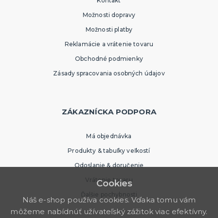
Kontakt
Možnosti dopravy
Možnosti platby
Reklamácie a vrátenie tovaru
Obchodné podmienky
Zásady spracovania osobných údajov
ZÁKAZNÍCKA PODPORA
Má objednávka
Produkty & tabuľky veľkostí
Odoslanie & doručenie
Vrátenie tovaru
Cookies
Ďalšie pochybnosti
Náš e-shop používa cookies. Vďaka tomu vám
môžeme nabídnúť užívateľský zážitok viac efektívny.