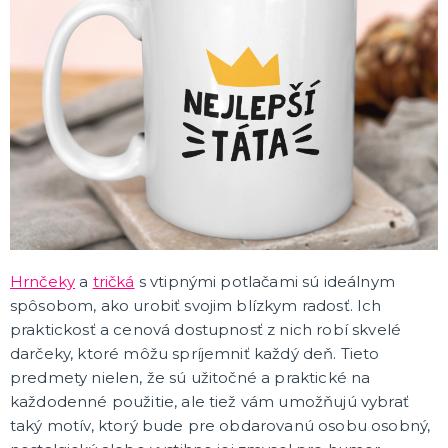
KARNEVALOVÉ DOPLNKY
Korzety
Doplnky podľa udalosti
Doplnky podľa témy
Parochne
Kontaktné šošovky a riasy
Make-up
Masky a škrabošky na tvár
Pančuchy
Korunky a čelenky
Klobúky
Krídla
Párty okuliare
Boa
Rukavice
Motýliky, kravaty, traky
Putá
Paličky a žezlá
Plášte
Šperky
Šatky
Sady doplnkov ku kostýmom
Sukienky
Nosy, fúzy a fúzy
Zbrane, brnenia a helmy
Erotické doplnky
Ostatné karnevalové doplnky
ĎALŠIE KATEGÓRIE
BALÓNIKY A HÉLIUM
Balóniky
Licencované balóniky z rozprávok a filmov
Hélium do balónikov
Príslušenstvo pre balóniky
ĎALŠIE KATEGÓRIE
Hrnčeky
a
tričká
s vtipnými potlačami sú ideálnym
DEKORÁCIA, VÝZDOBA A STOLOVANIE
spôsobom, ako urobiť svojim blízkym radosť. Ich
Výzdoba a dekorácia v priestore
praktickosť a cenová dostupnosť z nich robí skvelé
Stolovanie a dekorácia
darčeky, ktoré môžu spríjemniť každý deň. Tieto
EKO produkty
Drevené produkty
Ostatné dekorácie
ĎALŠIE KATEGÓRIE
predmety nielen, že sú užitočné a praktické na
každodenné použitie, ale tiež vám umožňujú vybrať
PÁRTY DOPLNKY
taký motív, ktorý bude pre obdarovanú osobu osobný,
Konfety a serpentíny