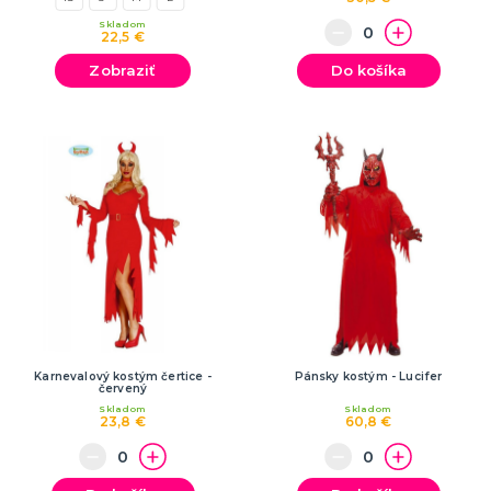
Skladom
22,5 €
Zobraziť
Do košíka
Karnevalový kostým čertice -
Pánsky kostým - Lucifer
červený
Skladom
Skladom
23,8 €
60,8 €