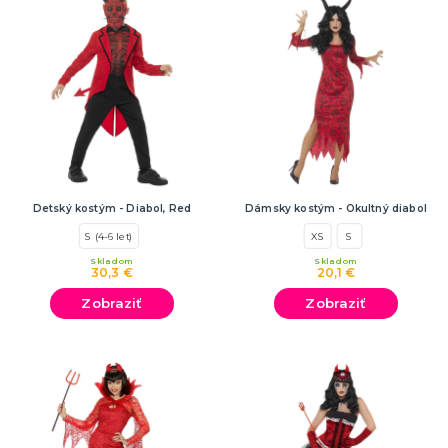
Detský kostým - Diabol, Red
Dámsky kostým - Okultný diabol
S (4-6 let)
XS
S
Skladom
Skladom
30,3 €
20,1 €
Zobraziť
Zobraziť