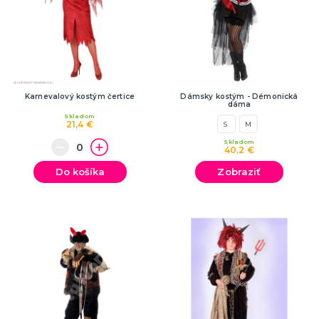
Karnevalový kostým čertice
Dámsky kostým - Démonická
dáma
Skladom
21,4 €
S
M
Skladom
40,2 €
Do košíka
Zobraziť