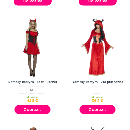
Do košíka
Do košíka
Dámsky kostým - červ - korzet
Dámsky kostým - Zlá princezná
S
M
L
S
Skladom
Skladom
45,5 €
36,2 €
Zobraziť
Zobraziť