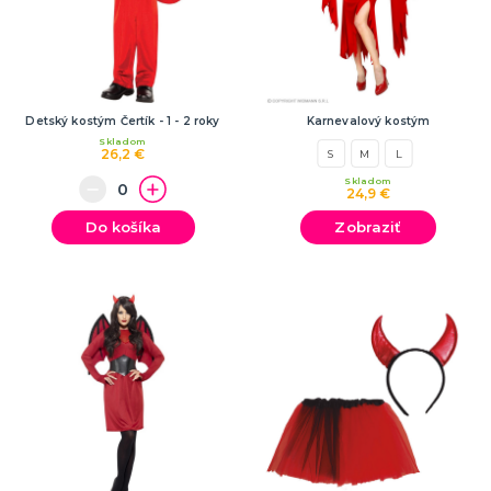
Detský kostým Čertík - 1 - 2 roky
Karnevalový kostým
Skladom
26,2 €
S
M
L
Skladom
24,9 €
Do košíka
Zobraziť