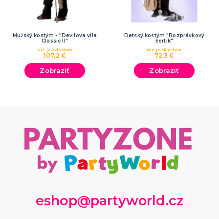
Mužský kostým - "Devilova víla
Detský kostým "Rozprávkový
Classic II"
čertík"
Nie je skladom
Nie je skladom
107,2 €
72,3 €
Zobraziť
Zobraziť
eshop@partyworld.cz