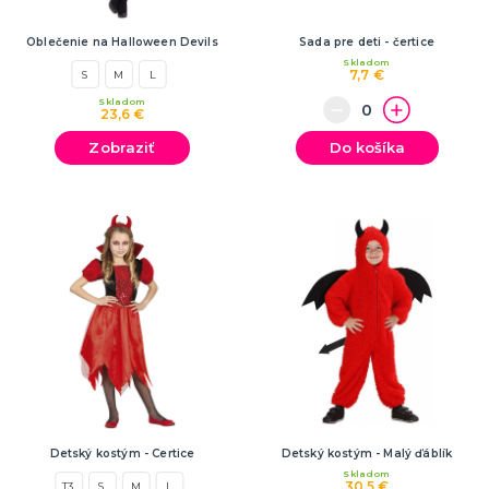
Oblečenie na Halloween Devils
Sada pre deti - čertice
Skladom
7,7 €
S
M
L
Skladom
23,6 €
Zobraziť
Do košíka
Detský kostým - Certice
Detský kostým - Malý ďáblík
Skladom
30,5 €
T3
S
M
L